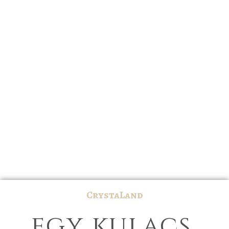
CrystaLand
egy kulacs,