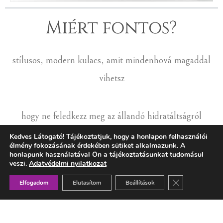
Miért fontos?
stílusos, modern kulacs, amit mindenhová magaddal
vihetsz
hogy ne feledkezz meg az állandó hidratáltságról
Kedves Látogató! Tájékoztatjuk, hogy a honlapon felhasználói
élmény fokozásának érdekében sütiket alkalmazunk. A
tegyél a környezet védelme érdekében, használj üveg
honlapunk használatával Ön a tájékoztatásunkat tudomásul
veszi.
Adatvédelmi nyilatkozat
kulacsot
Close GDPR Co
Elfogadom
Elutasítom
Beállítások