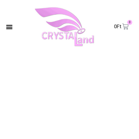
0
0
Ft