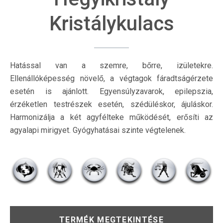
Kristálykulacs
Hatással van a szemre, bőrre, izületekre.
Ellenállóképesség növelő, a végtagok fáradtságérzete
esetén is ajánlott. Egyensúlyzavarok, epilepszia,
érzéketlen testrészek esetén, szédüléskor, ájuláskor.
Harmonizálja a két agyfélteke működését, erősíti az
agyalapi mirigyet. Gyógyhatásai szinte végtelenek.
TERMÉK MEGTEKINTÉSE