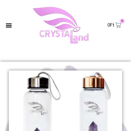
0
0
Ft