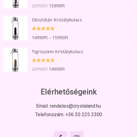
Rated
5.00
20990
Ft
15990
Ft
out of 5
Obszidián Kristálykulacs
Rated
5.00
14990
Ft
–
15990
Ft
out of 5
Tigrisszem Kristálykulacs
Rated
5.00
20990
Ft
14990
Ft
out of 5
Elérhetőségeink
Email:
rendeles@crystaland.hu
Telefonszám:
+36 20 225 2300